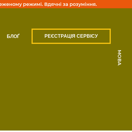
меженому режимі. Вдячні за розуміння.
РЕЄСТРАЦІЯ СЕРВІСУ
БЛОҐ
МОВА