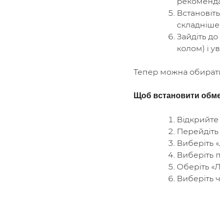
рекоменда
Встановіт
складніше,
Зайдіть до
колом) і у
Тепер можна обирати
Щоб встановити обмеж
Відкрийте
Перейдіть 
Виберіть «
Виберіть 
Оберіть «Лі
Виберіть 