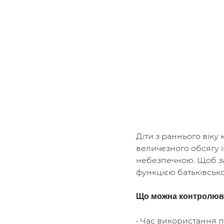
Діти з раннього віку
величезного обсягу і
небезпечною. Щоб за
функцією батьківсько
Що можна контролюва
• Час використання 