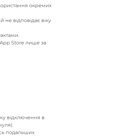
икористання окремих
й не відповідає віку
тактами.
 App Store лише за
пку відключення в
нуля).
есь подальших