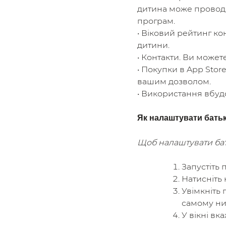
дитина може проводи
програм.
• Віковий рейтинг ко
дитини.
• Контакти. Ви может
• Покупки в App Stor
вашим дозволом.
• Використання вбуд
Як налаштувати батьк
Щоб налаштувати бать
Запустіть 
Натисніть 
Увімкніть 
самому низ
У вікні в