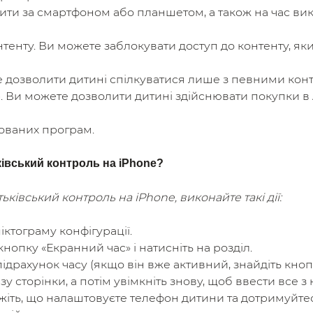
ти за смартфоном або планшетом, а також на час в
нтенту. Ви можете заблокувати доступ до контенту, яки
е дозволити дитині спілкуватися лише з певними кон
e. Ви можете дозволити дитині здійснювати покупки в
ованих програм.
івський контроль на iPhone?
ківський контроль на iPhone, виконайте такі дії:
піктограму конфігурації.
кнопку «Екранний час» і натисніть на розділ.
підрахунок часу (якщо він вже активний, знайдіть кно
у сторінки, а потім увімкніть знову, щоб ввести все з 
кажіть, що налаштовуєте телефон дитини та дотримуйт