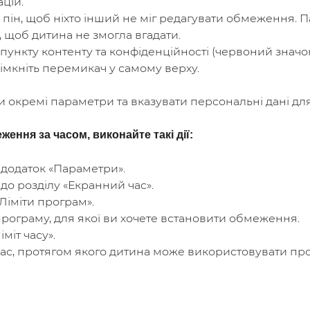
цій.
ь пін, щоб ніхто інший не міг редагувати обмеження.
 щоб дитина не змогла вгадати.
 пункту контенту та конфіденційності (червоний знач
вімкніть перемикач у самому верху.
 окремі параметри та вказувати персональні дані для
ення за часом, виконайте такі дії:
 додаток «Параметри».
до розділу «Екранний час».
Ліміти програм».
програму, для якої ви хочете встановити обмеження.
міт часу».
час, протягом якого дитина може використовувати пр