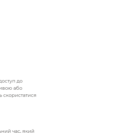
доступ до
ливою або
ь скористатися
ний час, який