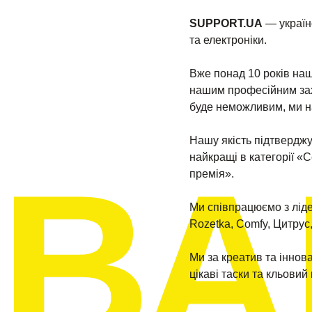
SUPPORT.UA
— україн
та електроніки.
Вже понад 10 років наш
нашим професійним зах
буде неможливим, ми н
Нашу якість підтверджую
ВА
найкращі в категорії «
премія».
Ми співпрацюємо з ліде
Rozetka, Comfy, Цитрус, 
Ми за креатив та іннов
цікаві таски та кльовий