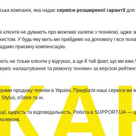
ська компанія, яка надає
сервіси розширеної гарантії
для 
і клієнти не думають про можливі халепи з технікою, адже з
истом. У будь-яку мить ми прийдемо на допомогу і все пол
адамо приємну компенсацію.
ть не тільки клієнти у відгуках, а ще й той факт, що ми вже 
КАН
Сервіс налаштування та ремонту техніки» за версією рейтин
рами продажу техніки в Україні. Придбати наші сервіси ви 
Stylus, eStore та ін.
ації, щирість та відповідальність. Робота в SUPPORT.UA — ц
 колектив.