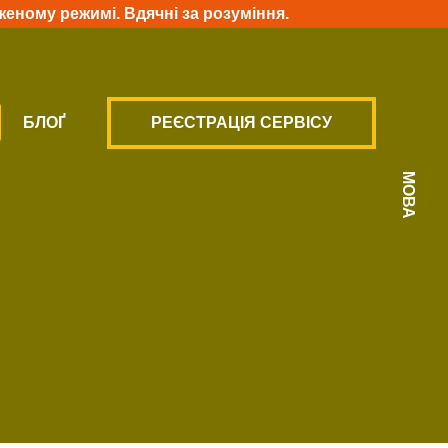
женому режимі. Вдячні за розуміння.
БЛОҐ
РЕЄСТРАЦІЯ СЕРВІСУ
МОВА