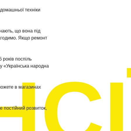
домашньої техніки
нають, що вона під
агодимо. Якщо ремонт
5 років поспіль
СІ
гу «Українська народна
можете в магазинах
е постійний розвиток,