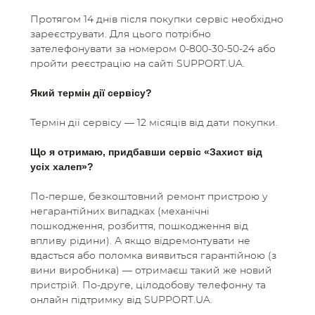
ВАКАНСІЇ
Протягом 14 днів після покупки сервіс необхідно
зареєструвати. Для цього потрібно
зателефонувати за номером 0-800-30-50-24 або
БЛОҐ
пройти реєстрацію на сайті SUPPORT.UA.
Який термін дії сервісу?
МОВА
Термін дії сервісу
—
12 місяців від дати покупки.
Що я отримаю, придбавши сервіс «Захист від
усіх халеп»?
По-перше, безкоштовний ремонт пристрою у
негарантійних випадках (механічні
пошкодження, розбиття, пошкодження від
впливу рідини). А якщо відремонтувати не
вдасться або поломка виявиться гарантійною (з
вини виробника) — отримаєш такий же новий
пристрій. По-друге, цілодобову телефонну та
онлайн підтримку від SUPPORT.UA.